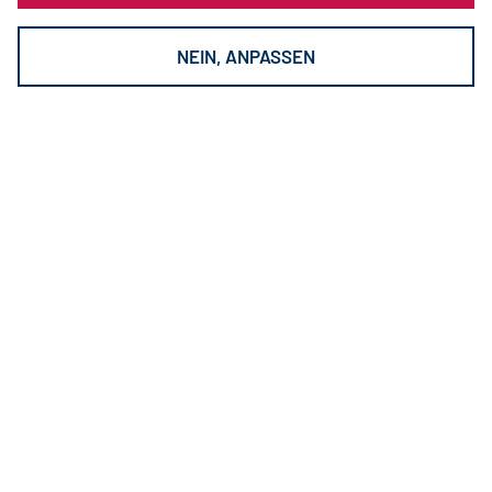
NEIN, ANPASSEN
HEGENSCHEIDT-MFD GmbH
—
The Technology Provider
Kontakt
HEGENSCHEIDT-MFD GmbH
Hegenscheidt Platz
41812 Erkelenz